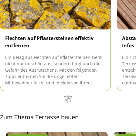
Flechten auf Pflastersteinen effektiv
Absta
entfernen
Infos
Ein Belag aus Flechten auf Pflastersteinen sieht
Ein ri
nicht nur unschön aus, sondern birgt auch die
Terras
Gefahr des Ausrutschens. Mit den folgenden
entsch
Tipps entfernen Sie die ungeliebten
Terras
Mitbewohner leicht und effektiv von Ihrer
optima
Terrasse und den Gartenwegen.
und Fä
Bewegu
Rolle.
Zum Thema Terrasse bauen