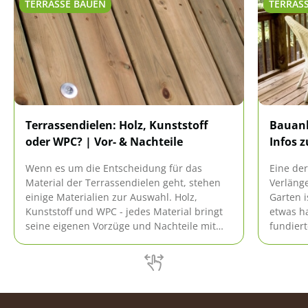
TERRASSE BAUEN
TERRAS
Terrassendielen: Holz, Kunststoff
Bauanl
oder WPC? | Vor- & Nachteile
Infos 
Wenn es um die Entscheidung für das
Eine der
Material der Terrassendielen geht, stehen
Verläng
einige Materialien zur Auswahl. Holz,
Garten i
Kunststoff und WPC - jedes Material bringt
etwas h
seine eigenen Vorzüge und Nachteile mit
fundiert
sich. Wir verraten, worum es sich bei diesen
architek
handelt.
Ratgeber
Zeitaufw