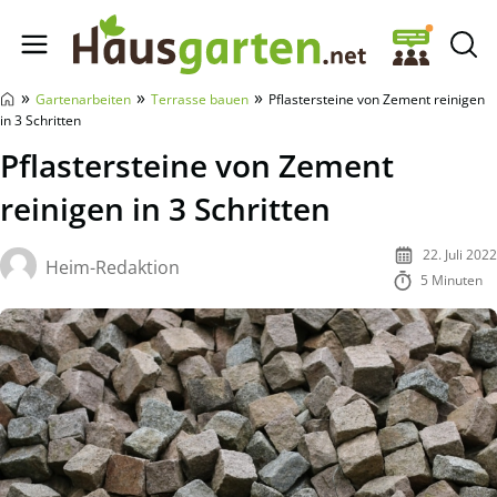
Hausgarten.net
»
»
»
Gartenarbeiten
Terrasse bauen
Pflastersteine von Zement reinigen
in 3 Schritten
Pflastersteine von Zement
reinigen in 3 Schritten
22. Juli 2022
Heim-Redaktion
5 Minuten