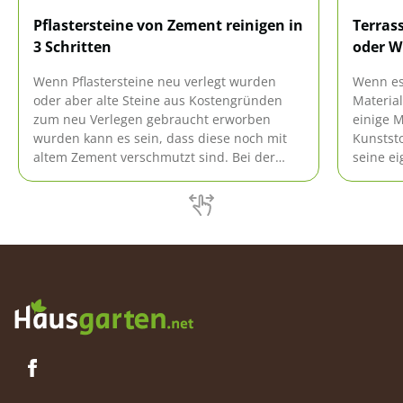
Pflastersteine von Zement reinigen in
Terrass
3 Schritten
oder W
Wenn Pflastersteine neu verlegt wurden
Wenn es
oder aber alte Steine aus Kostengründen
Material
zum neu Verlegen gebraucht erworben
einige M
wurden kann es sein, dass diese noch mit
Kunststo
altem Zement verschmutzt sind. Bei der
seine e
Reinigung ist vor allem das Material der
sich. Wi
Pflastersteine zu beachten, damit das
handelt.
richtige Verfahren gewählt werden kann.