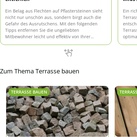
Ein Belag aus Flechten auf Pflastersteinen sieht
Ein ri
nicht nur unschön aus, sondern birgt auch die
Terras
Gefahr des Ausrutschens. Mit den folgenden
entsch
Tipps entfernen Sie die ungeliebten
Terras
Mitbewohner leicht und effektiv von Ihrer
optima
Terrasse und den Gartenwegen.
und Fä
Bewegu
Rolle.
Zum Thema Terrasse bauen
TERRASSE BAUEN
TERRAS