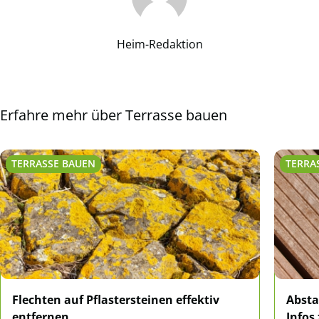
Heim-Redaktion
Erfahre mehr über Terrasse bauen
TERRASSE BAUEN
TERRA
Flechten auf Pflastersteinen effektiv
Absta
entfernen
Infos