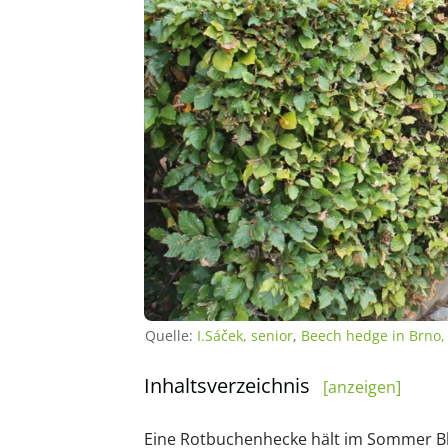
Quelle:
I.Sáček, senior
,
Beech hedge in Brno, 
Inhaltsverzeichnis
[anzeigen]
Eine Rotbuchenhecke hält im Sommer Bli