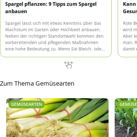
Spargel pflanzen: 9 Tipps zum Spargel
Kann 
anbauen
Gesun
Spargel lässt sich mit etwas Kenntnis über das
Rote B
Wachstum im Garten oder Hochbeet anbauen.
wird m
Neben der richtigen Standortwahl kommen den
Aber k
vorbereitenden und pflegenden Maßnahmen
man, R
eine hohe Bedeutung zu. Wenn Sie Bleich- oder
damit 
Grünspargel anbauen möchten, unterscheidet
hier.
sich die Vorgehensweise geringfügig.
Zum Thema Gemüsearten
GEMÜSEARTEN
GEMÜSE