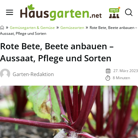
Hausgarten.net
»
»
»
Gemüsegarten & Gemüse
Gemüsearten
Rote Bete, Beete anbauen –
Aussaat, Pflege und Sorten
Rote Bete, Beete anbauen –
Aussaat, Pflege und Sorten
27. März 2023
Garten-Redaktion
8 Minuten