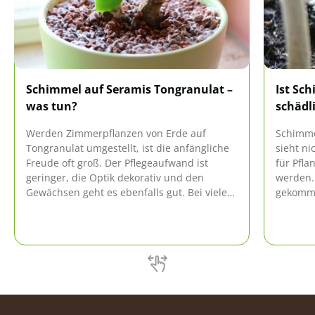
Schimmel auf Seramis Tongranulat –
Ist Sc
was tun?
schädl
Werden Zimmerpflanzen von Erde auf
Schimmel
Tongranulat umgestellt, ist die anfängliche
sieht n
Freude oft groß. Der Pflegeaufwand ist
für Pfl
geringer, die Optik dekorativ und den
werden. 
Gewächsen geht es ebenfalls gut. Bei vielen
gekomme
zeigt sich aber schon bald scheinbarer
vorzuge
Schimmel auf dem Seramis Tongranulat.
Schimmel
Vorbeugung und Beseitigung sind jedoch
so kompl
einfach.