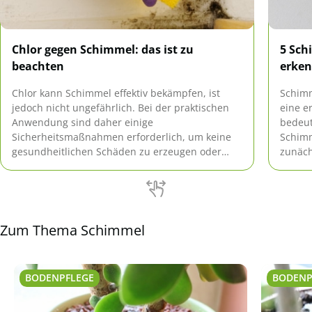
Chlor gegen Schimmel: das ist zu
5 Sch
beachten
erken
Chlor kann Schimmel effektiv bekämpfen, ist
Schim
jedoch nicht ungefährlich. Bei der praktischen
eine e
Anwendung sind daher einige
bedeu
Sicherheitsmaßnahmen erforderlich, um keine
Schimm
gesundheitlichen Schäden zu erzeugen oder
zunäch
unnötige Risiken einzugehen. Wir zeigen, worauf
Wir ze
es bei der Beseitigung von Schimmel mit Chlor
ankommt.
Zum Thema Schimmel
BODENPFLEGE
BODENP