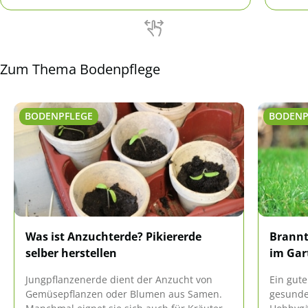
Diese 
berech
Zum Thema Bodenpflege
BODENPFLEGE
BODENP
Was ist Anzuchterde? Pikiererde
Brannt
selber herstellen
im Gar
Jungpflanzenerde dient der Anzucht von
Ein gute
Gemüsepflanzen oder Blumen aus Samen.
gesunde 