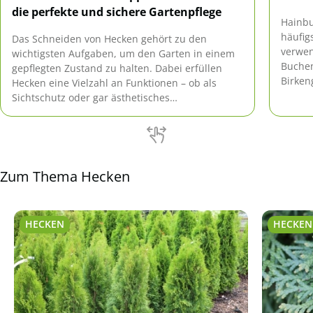
die perfekte und sichere Gartenpflege
Hainbu
häufig
Das Schneiden von Hecken gehört zu den
verwen
wichtigsten Aufgaben, um den Garten in einem
Buchen
gepflegten Zustand zu halten. Dabei erfüllen
Birken
Hecken eine Vielzahl an Funktionen – ob als
pflege
Sichtschutz oder gar ästhetisches
nicht g
Gestaltungselement. Doch wann ist der richtige
Zeitpunkt zum Schneiden? Welche Werkzeuge
eignen sich am besten und wie lassen sich auch
hohe Hecken sicher […]
Zum Thema Hecken
HECKEN
HECKEN