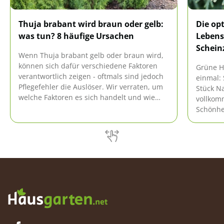
Thuja brabant wird braun oder gelb:
Die op
was tun? 8 häufige Ursachen
Lebens
Schein
Wenn Thuja brabant gelb oder braun wird,
können sich dafür verschiedene Faktoren
Grüne H
verantwortlich zeigen - oftmals sind jedoch
einmal: 
Pflegefehler die Auslöser. Wir verraten, um
Stück Na
welche Faktoren es sich handelt und wie
vollkom
ihnen entgegengewirkt werden kann.
Schönhei
brauchen
Lebensb
sein?