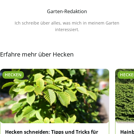
Garten-Redaktion
Ich schreibe über alles, was mich in meinem Garten
interessiert.
Erfahre mehr über Hecken
HECKEN
HECK
Hecken schneiden: Tipps und Tricks für
Hainb