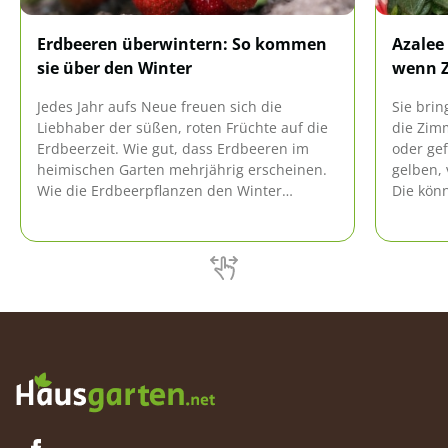
Erdbeeren überwintern: So kommen
Azalee 
sie über den Winter
wenn Z
Jedes Jahr aufs Neue freuen sich die
Sie brin
Liebhaber der süßen, roten Früchte auf die
die Zimm
Erdbeerzeit. Wie gut, dass Erdbeeren im
oder gef
heimischen Garten mehrjährig erscheinen.
gelben, 
Wie die Erdbeerpflanzen den Winter
Die könn
überstehen, verrät dieser Ratgeber.
sein. Ei
und Frei