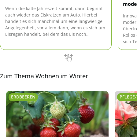
mode
Wenn die kalte Jahreszeit kommt, dann beginnt
auch wieder das Eiskratzen am Auto. Hierbei
Innova
handelt es sich manchmal um eine langwierige
moder
Angelegenheit, vor allem dann, wenn es sich um
übertr
Eisregen handelt, bei dem das Eis noch
Rollos
hartnäckiger auf den Scheiben und dem Auto
sich T
liegt, als nasser Morgenfrost.
Funkti
optima
verein
effekt
Wohnrä
Zum Thema Wohnen im Winter
passen
archit
[…]
ERDBEEREN
PFLEGE-