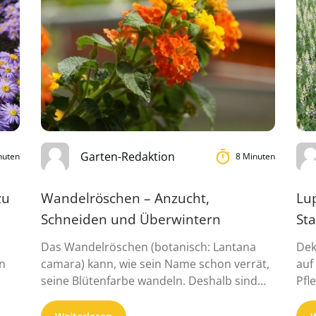
Garten-Redaktion
nuten
8 Minuten
zu
Wandelröschen – Anzucht,
Lu
Schneiden und Überwintern
St
Das Wandelröschen (botanisch: Lantana
Dek
n
camara) kann, wie sein Name schon verrät,
auf
seine Blütenfarbe wandeln. Deshalb sind
Pfl
die ...
zah