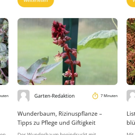
Weiterlesen
W
Garten-Redaktion
nuten
7 Minuten
Wunderbaum, Rizinuspflanze –
Li
Tipps zu Pflege und Giftigkeit
bl
ten
Der Wunderbaum beeindruckt mit
Mit