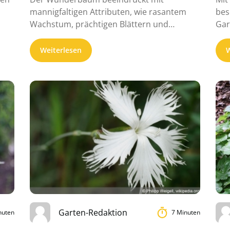
mannigfaltigen Attributen, wie rasantem
bes
Wachstum, prächtigen Blättern und
Gar
puscheligen Blütenständen. Darüber ...
Pfla
Weiterlesen
W
Garten-Redaktion
nuten
7 Minuten