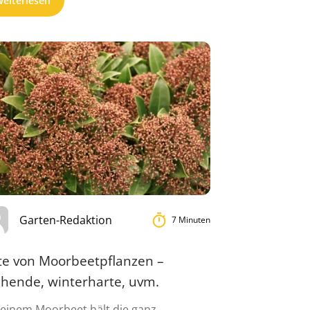
eiterlesen
Garten-Redaktion
7 Minuten
ste von Moorbeetpflanzen –
ühende, winterharte, uvm.
 einem Moorbeet hält die ganz