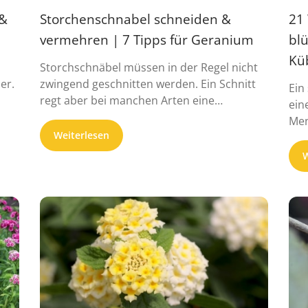
 &
Storchenschnabel schneiden &
21
vermehren | 7 Tipps für Geranium
bl
Kü
Storchschnäbel müssen in der Regel nicht
er.
zwingend geschnitten werden. Ein Schnitt
Ein
regt aber bei manchen Arten eine
ein
Zweitblü...
Men
Weiterlesen
W