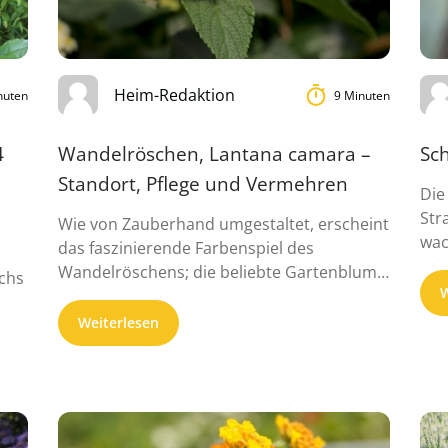
Heim-Redaktion
nuten
9 Minuten
4
Wandelröschen, Lantana camara –
Sc
Standort, Pflege und Vermehren
Die
Str
Wie von Zauberhand umgestaltet, erscheint
wac
das faszinierende Farbenspiel des
Wandelröschens; die beliebte Gartenblume,
chs
W
die zwischen Mai und Oktober blü...
Weiterlesen