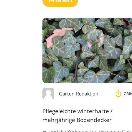
Weiterlesen
Garten-Redaktion
7 Mi
Pflegeleichte winterharte /
mehrjährige Bodendecker
Es sind die Bodendecker, die einem Gar