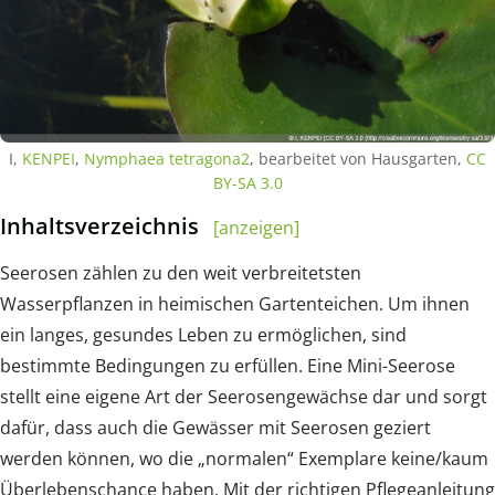
I,
KENPEI
,
Nymphaea tetragona2
, bearbeitet von Hausgarten,
CC
BY-SA 3.0
Inhaltsverzeichnis
[anzeigen]
Seerosen zählen zu den weit verbreitetsten
Wasserpflanzen in heimischen Gartenteichen. Um ihnen
ein langes, gesundes Leben zu ermöglichen, sind
bestimmte Bedingungen zu erfüllen. Eine Mini-Seerose
stellt eine eigene Art der Seerosengewächse dar und sorgt
dafür, dass auch die Gewässer mit Seerosen geziert
werden können, wo die „normalen“ Exemplare keine/kaum
Überlebenschance haben. Mit der richtigen Pflegeanleitung