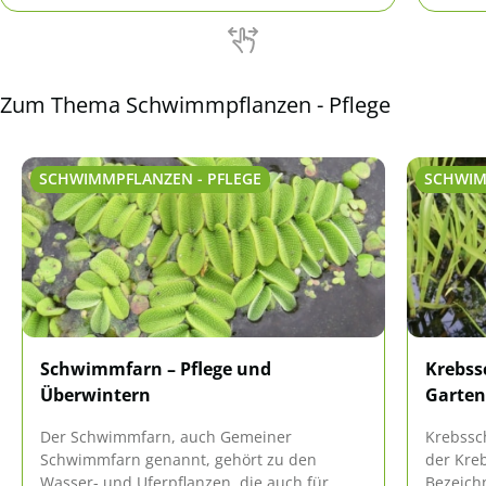
Ratgeb
Zum Thema Schwimmpflanzen - Pflege
SCHWIMMPFLANZEN - PFLEGE
SCHWIM
Schwimmfarn – Pflege und
Krebss
Überwintern
Garten
Der Schwimmfarn, auch Gemeiner
Krebssch
Schwimmfarn genannt, gehört zu den
der Kreb
Wasser- und Uferpflanzen, die auch für
Bezeich