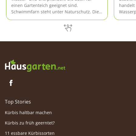
einen Gartenteich geeignet sind.
handelt 
Schwimmfarn steht unter Naturschutz. Die
Wasserpf
Pflanze besitzt keine Bodenwurzeln,
heimisch
sondern schwimmt frei auf der Oberfläche
des Gartenteiches.
Top Stories
Kürbis haltbar machen
Kürbis zu früh geerntet?
11 essbare Kürbissorten