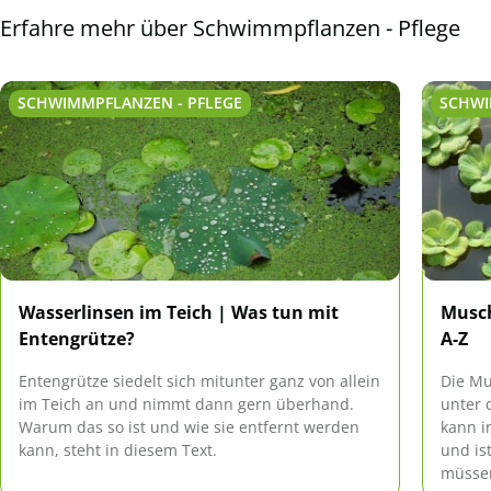
Erfahre mehr über Schwimmpflanzen - Pflege
SCHWIMMPFLANZEN - PFLEGE
SCHWI
Wasserlinsen im Teich | Was tun mit
Musch
Entengrütze?
A-Z
Entengrütze siedelt sich mitunter ganz von allein
Die Mu
im Teich an und nimmt dann gern überhand.
unter 
Warum das so ist und wie sie entfernt werden
kann i
kann, steht in diesem Text.
und is
müssen