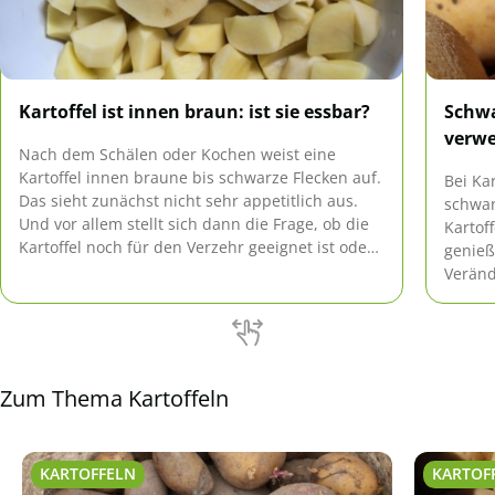
Kartoffel ist innen braun: ist sie essbar?
Schwa
verwe
Nach dem Schälen oder Kochen weist eine
Kartoffel innen braune bis schwarze Flecken auf.
Bei Ka
Das sieht zunächst nicht sehr appetitlich aus.
schwar
Und vor allem stellt sich dann die Frage, ob die
Kartof
Kartoffel noch für den Verzehr geeignet ist oder
genieß
nicht. Da die Ursachen für diese Verfärbungen
Veränd
unterschiedlich sein können, sind sie in
aufwei
manchen Fällen durch […]
Zum Thema Kartoffeln
KARTOFFELN
KARTOF