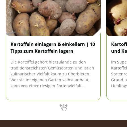
Kartoffeln einlagern & einkellern | 10
Kartof
Tipps zum Kartoffeln lagern
und Ka
Die Kartoffel gehört hierzulande zu den
Im Supe
traditionsreichsten Gemüsearten und ist an
Kartoffe
kulinarischer Vielfalt kaum zu überbieten.
Sortenr
Wer sie im eigenen Garten selbst anbaut,
Grund b
kann von einer riesigen Sortenvielfalt
Liebling
profitieren und bei entsprechender
Allerdin
Lagerung lange von ihnen zehren.
wie Kart
Ernte -
helfen 