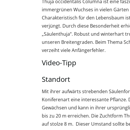
Thuja occidentalis Columna ist eine fasz
immergrünen Wuchses in vielen Gärten 
Charakteristisch für den Lebensbaum ist
verjüngt. Durch diese Besonderheit erh
„Säulenthuja“. Robust und winterhart tro
unseren Breitengraden. Beim Thema Sch
verzeiht viele Anfängerfehler.
Video-Tipp
Standort
Mit ihrer aufwärts strebenden Säulenfo
Koniferenart eine interessante Pflanze
Gewächsen und kann in ihrer ursprüng
bis zu 20 m erreichen. Die Zuchtform T
auf stolze 8 m. Dieser Umstand sollte b