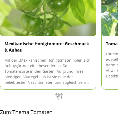
Mexikanische Honigtomate: Geschmack
Tomat
& Anbau
Für ei
es vie
Mit der „Mexikanischen Honigtomate“ holen sich
harmlo
Hobbygärtner eine besonders süße
Abwart
Tomatensorte in den Garten. Aufgrund ihres
Detekt
niedrigen Säuregehalts ist sie eine der
Und da
beliebtesten Naschtomaten und zugleich sehr
gegens
pflegeleicht.
Tomate
Zum Thema Tomaten