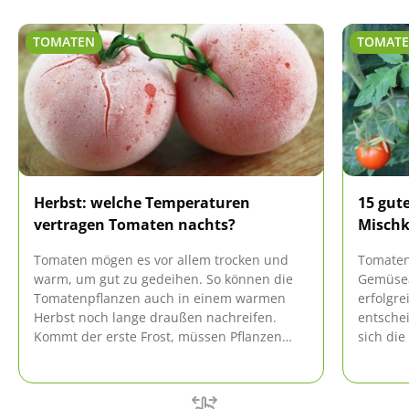
TOMATEN
TOMAT
Herbst: welche Temperaturen
15 gut
vertragen Tomaten nachts?
Mischk
Tomaten mögen es vor allem trocken und
Tomaten
warm, um gut zu gedeihen. So können die
Gemüsea
Tomatenpflanzen auch in einem warmen
erfolgre
Herbst noch lange draußen nachreifen.
entsche
Kommt der erste Frost, müssen Pflanzen
sich die
und Früchte jedoch geschützt werden.
Nachbars