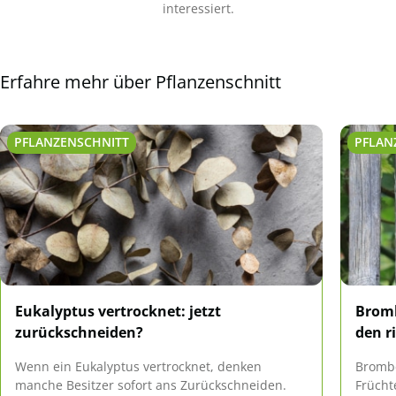
interessiert.
Erfahre mehr über Pflanzenschnitt
PFLANZENSCHNITT
PFLAN
Eukalyptus vertrocknet: jetzt
Bromb
zurückschneiden?
den r
Wenn ein Eukalyptus vertrocknet, denken
Brombe
manche Besitzer sofort ans Zurückschneiden.
Frücht