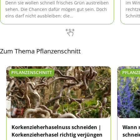
Denn sie wollen schnell frisches Grün austreiben
im Win
sehen. Die Chancen dafür mögen gut sein. Doch
rechtz
eins darf nicht ausbleiben: die
Schnit
Ursachenforschung! Sonst beginnt ein neuer
mehr t
Kreislauf von Vertrocknen und Schneiden.
erzoge
Zum Thema Pflanzenschnitt
PFLANZENSCHNITT
PFLANZ
Korkenzieherhaselnuss schneiden |
Wann m
Korkenzieherhasel richtig verjüngen
schnei