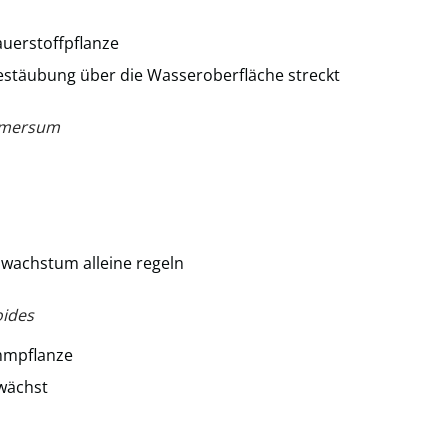
uerstoffpflanze
estäubung über die Wasseroberfläche streckt
bmersum
nwachstum alleine regeln
oides
mmpflanze
 wächst