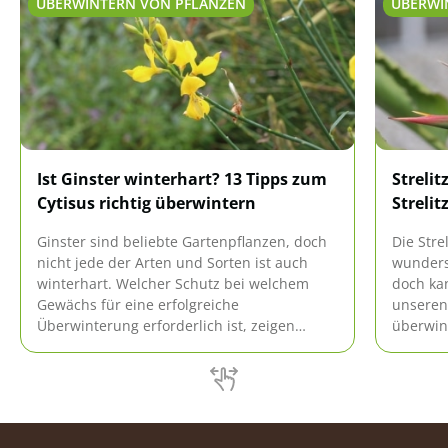
ÜBERWINTERN VON PFLANZEN
ÜBERWI
Ist Ginster winterhart? 13 Tipps zum
Strelit
Cytisus richtig überwintern
Strelit
Ginster sind beliebte Gartenpflanzen, doch
Die Stre
nicht jede der Arten und Sorten ist auch
wunders
winterhart. Welcher Schutz bei welchem
doch ka
Gewächs für eine erfolgreiche
unseren
Überwinterung erforderlich ist, zeigen
überwint
unsere Tipps.
übersteh
vorbere
überwin