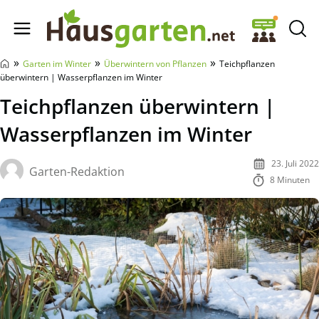
Hausgarten.net
»
»
»
Garten im Winter
Überwintern von Pflanzen
Teichpflanzen
überwintern | Wasserpflanzen im Winter
Teichpflanzen überwintern |
Wasserpflanzen im Winter
23. Juli 2022
Garten-Redaktion
8 Minuten