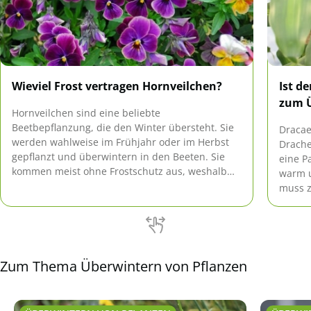
Wieviel Frost vertragen Hornveilchen?
Ist d
zum 
Hornveilchen sind eine beliebte
Beetbepflanzung, die den Winter übersteht. Sie
Dracae
werden wahlweise im Frühjahr oder im Herbst
Drache
gepflanzt und überwintern in den Beeten. Sie
eine P
kommen meist ohne Frostschutz aus, weshalb
warm u
sie auch gerne als pflegeleichte Bepflanzung für
muss z
Gräber verwendet werden.
Tipps 
Zum Thema Überwintern von Pflanzen