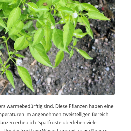
ers wärmebedürftig sind. Diese Pflanzen haben eine
emperaturen im angenehmen zweistelligen Bereich
lanzen erheblich. Spätfröste überleben viele
. Um die frostfreie Wachstumszeit zu verlängern,