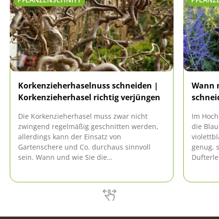
Korkenzieherhaselnuss schneiden |
Wann m
Korkenzieherhasel richtig verjüngen
schnei
Die Korkenzieherhasel muss zwar nicht
Im Hoch
zwingend regelmäßig geschnitten werden,
die Blau
allerdings kann der Einsatz von
violettb
Gartenschere und Co. durchaus sinnvoll
genug, s
sein. Wann und wie Sie die
Dufterle
Korkenzieherhasel am besten schneiden,
wann di
können Sie hier nachlesen!
werden s
Gartenex