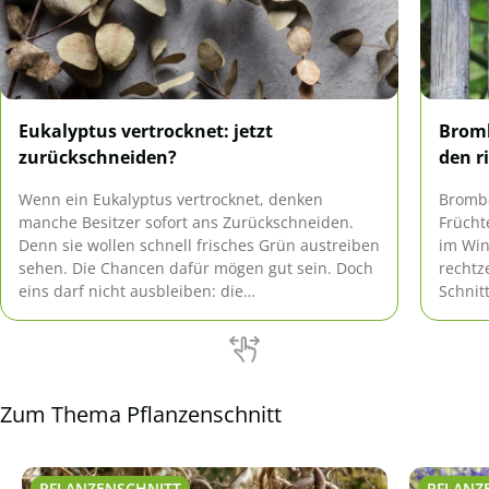
Eukalyptus vertrocknet: jetzt
Bromb
zurückschneiden?
den r
Wenn ein Eukalyptus vertrocknet, denken
Brombe
manche Besitzer sofort ans Zurückschneiden.
Frücht
Denn sie wollen schnell frisches Grün austreiben
im Win
sehen. Die Chancen dafür mögen gut sein. Doch
rechtz
eins darf nicht ausbleiben: die
Schnit
Ursachenforschung! Sonst beginnt ein neuer
mehr t
Kreislauf von Vertrocknen und Schneiden.
erzoge
Zum Thema Pflanzenschnitt
PFLANZENSCHNITT
PFLANZ