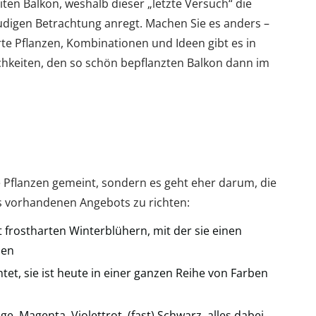
iten Balkon, weshalb dieser „letzte Versuch“ die
digen Betrachtung anregt. Machen Sie es anders –
te Pflanzen, Kombinationen und Ideen gibt es in
ichkeiten, den so schön bepflanzten Balkon dann im
e Pflanzen gemeint, sondern es geht eher darum, die
es vorhandenen Angebots zu richten:
 frostharten Winterblühern, mit der sie einen
nen
tet, sie ist heute in einer ganzen Reihe von Farben
e, Magenta, Violettrot, (fast) Schwarz, alles dabei