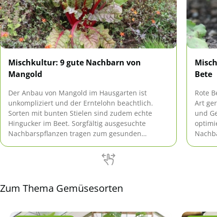
Mischkultur: 9 gute Nachbarn von
Misch
Mangold
Bete
Der Anbau von Mangold im Hausgarten ist
Rote B
unkompliziert und der Erntelohn beachtlich.
Art ge
Sorten mit bunten Stielen sind zudem echte
und G
Hingucker im Beet. Sorgfältig ausgesuchte
optimi
Nachbarspflanzen tragen zum gesunden
Nachba
Wachstum bei.
Wachst
und Pi
Zum Thema Gemüsesorten