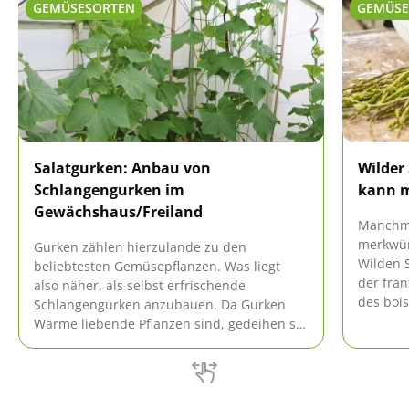
GEMÜSESORTEN
GEMÜSE
Salatgurken: Anbau von
Wilder
Schlangengurken im
kann 
Gewächshaus/Freiland
Manchm
merkwür
Gurken zählen hierzulande zu den
Wilden S
beliebtesten Gemüsepflanzen. Was liegt
der fra
also näher, als selbst erfrischende
des bois
Schlangengurken anzubauen. Da Gurken
nicht u
Wärme liebende Pflanzen sind, gedeihen sie
jungen 
hervorragend im Gewächshaus. Wer kein
Wildpfla
Gewächshaus hat, kann verschiedene
stammt 
Sorten auch im Freiland kultivieren. Was Sie
beim Anbau von Gurken beachten sollten,