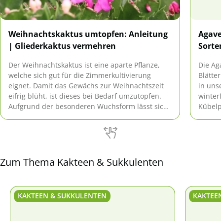
Weihnachtskaktus umtopfen: Anleitung
Agave
| Gliederkaktus vermehren
Sorte
Der Weihnachtskaktus ist eine aparte Pflanze,
Die Ag
welche sich gut für die Zimmerkultivierung
Blätte
eignet. Damit das Gewächs zur Weihnachtszeit
in uns
eifrig blüht, ist dieses bei Bedarf umzutopfen.
winterf
Aufgrund der besonderen Wuchsform lässt sich
Kübelp
der Kaktus mit Hilfe seiner Glieder schnell und
Grüna
einfach vermehren.
Wuchsf
Sorten
Zum Thema Kakteen & Sukkulenten
KAKTEEN & SUKKULENTEN
KAKTEE