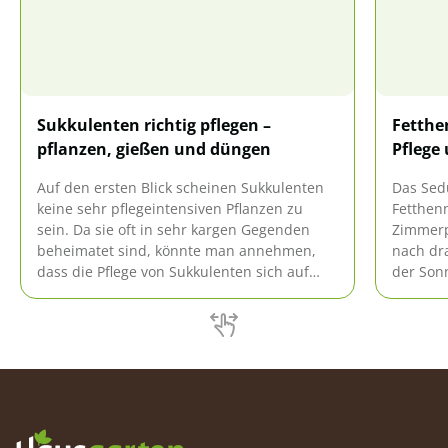
Sukkulenten richtig pflegen –
Fetthe
pflanzen, gießen und düngen
Pflege
Auf den ersten Blick scheinen Sukkulenten
Das Sed
keine sehr pflegeintensiven Pflanzen zu
Fetthenn
sein. Da sie oft in sehr kargen Gegenden
Zimmerp
beheimatet sind, könnte man annehmen,
nach dr
dass die Pflege von Sukkulenten sich auf
der Son
regelmäßiges Gießen und gelegentliches
Blätter 
Umtopfen beschränkt. Dies mag bei einigen
einen re
Sukkulenten auch so sein, die Pflege von
entspre
Sukkulenten ist jedoch bei vielen Arten ein
Standor
bisschen aufwändiger.
prächtig