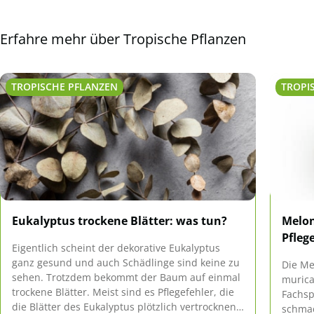
Erfahre mehr über Tropische Pflanzen
TROPISCHE PFLANZEN
TROPI
Eukalyptus trockene Blätter: was tun?
Melo
Pfleg
Eigentlich scheint der dekorative Eukalyptus
ganz gesund und auch Schädlinge sind keine zu
Die Me
sehen. Trotzdem bekommt der Baum auf einmal
murica
trockene Blätter. Meist sind es Pflegefehler, die
Fachsp
die Blätter des Eukalyptus plötzlich vertrocknen
schmac