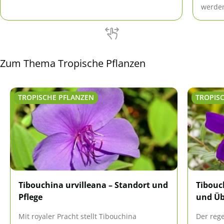
lassen. Ein schnelles Eingreifen kann das
werden
Erholen des Baumes aber sichern.
ankomm
hier.
Zum Thema Tropische Pflanzen
TROPISCHE PFLANZEN
TROPIS
Tibouchina urvilleana – Standort und
Tibouc
Pflege
und Üb
Mit royaler Pracht stellt Tibouchina
Der reg