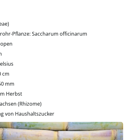
eae)
rohr-Pflanze: Saccharum officinarum
ropen
m
elsius
0 cm
 50 mm
 im Herbst
sachsen (Rhizome)
ung von Haushaltszucker