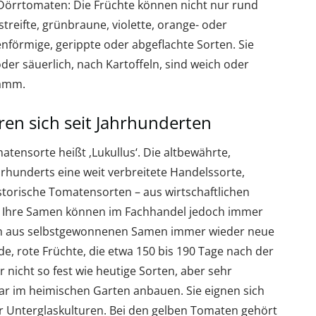
örrtomaten: Die Früchte können nicht nur rund
streifte, grünbraune, violette, orange- oder
enförmige, gerippte oder abgeflachte Sorten. Sie
oder säuerlich, nach Kartoffeln, sind weich oder
ramm.
en sich seit Jahrhunderten
atensorte heißt ‚Lukullus‘. Die altbewährte,
hrhunderts eine weit verbreitete Handelssorte,
istorische Tomatensorten – aus wirtschaftlichen
 Ihre Samen können im Fachhandel jedoch immer
ch aus selbstgewonnenen Samen immer wieder neue
de, rote Früchte, die etwa 150 bis 190 Tage nach der
r nicht so fest wie heutige Sorten, aber sehr
r im heimischen Garten anbauen. Sie eignen sich
für Unterglaskulturen. Bei den gelben Tomaten gehört