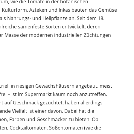
um, wie die Tomate in der botanischen
ls Kulturform. Azteken und Inkas bauten das Gemüse
als Nahrungs- und Heilpflanze an. Seit dem 18.
hlreiche samenfeste Sorten entwickelt, deren
der Masse der modernen industriellen Züchtungen
triell in riesigen Gewächshäusern angebaut, meist
ei – ist im Supermarkt kaum noch anzutreffen.
 auf Geschmack gezüchtet, haben allerdings
nde Vielfalt ist einer davon. Dabei hat die
men, Farben und Geschmäcker zu bieten. Ob
ten, Cocktailtomaten, Soßentomaten (wie die