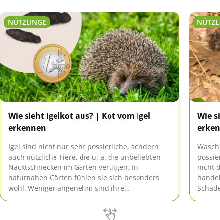
NÜTZLINGE
NÜTZL
Wie sieht Igelkot aus? | Kot vom Igel
Wie s
erkennen
erken
Igel sind nicht nur sehr possierliche, sondern
Waschb
auch nützliche Tiere, die u. a. die unbeliebten
possie
Nacktschnecken im Garten vertilgen. In
nicht 
naturnahen Gärten fühlen sie sich besonders
handel
wohl. Weniger angenehm sind ihre
Schade
Hinterlassenschaften, die unter Umständen
Eindri
sogar gesundheitsgefährdend sein können.
Hausti