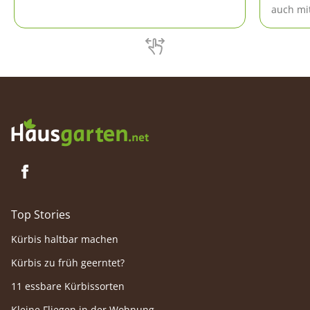
Und findet man ein Wespennest in
auch mi
Hausnähe, dann überkommt Viele ein
das sind
mulmiges Gefühl.
zusamme
Top Stories
Kürbis haltbar machen
Kürbis zu früh geerntet?
11 essbare Kürbissorten
Kleine Fliegen in der Wohnung