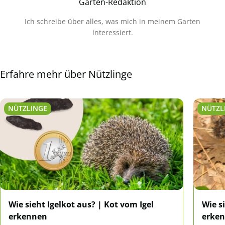
Garten-Redaktion
Ich schreibe über alles, was mich in meinem Garten
interessiert.
Erfahre mehr über Nützlinge
NÜTZLINGE
NÜTZL
Wie sieht Igelkot aus? | Kot vom Igel
Wie s
erkennen
erken