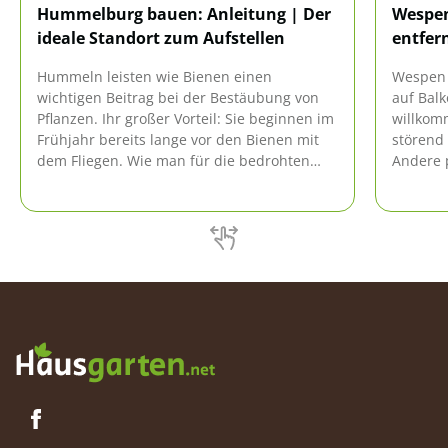
Hummelburg bauen: Anleitung | Der
Wespen
ideale Standort zum Aufstellen
entfer
Hummeln leisten wie Bienen einen
Wespen 
wichtigen Beitrag bei der Bestäubung von
auf Balk
Pflanzen. Ihr großer Vorteil: Sie beginnen im
willkom
Frühjahr bereits lange vor den Bienen mit
störend
dem Fliegen. Wie man für die bedrohten
Andere 
Tiere einen idealen Nistplatz (Hummelburg)
Und fin
baut, steht hier.
Hausnäh
mulmige