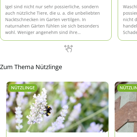
Igel sind nicht nur sehr possierliche, sondern
Waschb
auch nützliche Tiere, die u. a. die unbeliebten
possie
Nacktschnecken im Garten vertilgen. In
nicht 
naturnahen Gärten fühlen sie sich besonders
handel
wohl. Weniger angenehm sind ihre
Schade
Hinterlassenschaften, die unter Umständen
Eindri
sogar gesundheitsgefährdend sein können.
Hausti
Zum Thema Nützlinge
NÜTZLINGE
NÜTZLI