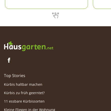
Tiere einen idealen Nistplatz (Hummelburg)
Und fin
baut, steht hier.
Hausnäh
mulmige
Top Stories
Kürbis haltbar machen
Kürbis zu früh geerntet?
11 essbare Kürbissorten
Kleine Fliegen in der Wohnung