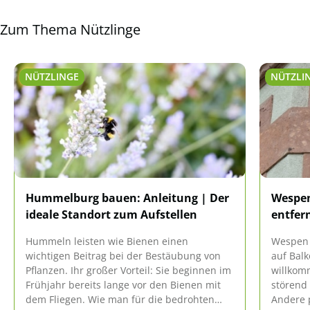
Zum Thema Nützlinge
NÜTZLINGE
NÜTZLI
Hummelburg bauen: Anleitung | Der
Wespen
ideale Standort zum Aufstellen
entfer
Hummeln leisten wie Bienen einen
Wespen 
wichtigen Beitrag bei der Bestäubung von
auf Balk
Pflanzen. Ihr großer Vorteil: Sie beginnen im
willkom
Frühjahr bereits lange vor den Bienen mit
störend
dem Fliegen. Wie man für die bedrohten
Andere 