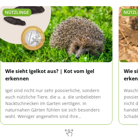
NÜTZLINGE
NÜTZL
Wie sieht Igelkot aus? | Kot vom Igel
Wie s
erkennen
erken
Igel sind nicht nur sehr possierliche, sondern
Waschb
auch nützliche Tiere, die u. a. die unbeliebten
possie
Nacktschnecken im Garten vertilgen. In
nicht 
naturnahen Gärten fühlen sie sich besonders
handel
wohl. Weniger angenehm sind ihre
Schade
Hinterlassenschaften, die unter Umständen
Eindri
sogar gesundheitsgefährdend sein können.
Hausti