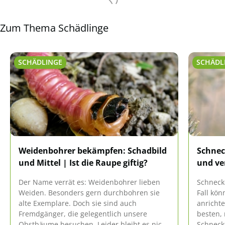
Zum Thema Schädlinge
SCHÄDLINGE
SCHÄDL
Weidenbohrer bekämpfen: Schadbild
Schnec
und Mittel | Ist die Raupe giftig?
und ve
Der Name verrät es: Weidenbohrer lieben
Schneck
Weiden. Besonders gern durchbohren sie
Fall kön
alte Exemplare. Doch sie sind auch
anricht
Fremdgänger, die gelegentlich unsere
besten, 
Obstbäume besuchen. Leider bleibt es nicht
Schneck