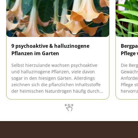
9 psychoaktive & halluzinogene
Bergpa
Pflanzen im Garten
Pflege
Selbst hierzulande wachsen psychoaktive
Die Berg
und halluzinogene Pflanzen, viele davon
Gewächs
sogar in den hiesigen Gärten. Allerdings
Anforde
zeichnen sich die pflanzlichen Inhaltsstoffe
Pflege s
der heimischen Naturdrogen häufig durch
hervorr
ein hohes toxisches Potenzial aus. Deshalb
hiesige
stellen sich oft heftige Vergiftungen nach
sind gew
einem Konsum ein.
vermeid
gedeiht.