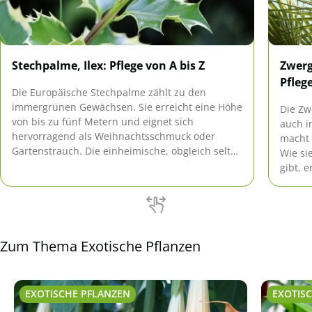
Stechpalme, Ilex: Pflege von A bis Z
Zwerg
Pfleg
Die Europäische Stechpalme zählt zu den
immergrünen Gewächsen. Sie erreicht eine Höhe
Die Zw
von bis zu fünf Metern und eignet sich
auch i
hervorragend als Weihnachtsschmuck oder
macht 
Gartenstrauch. Die einheimische, obgleich selten
Wie si
vorkommende Pflanze ist als einziger heimischer
gibt, e
Vertreter der Familie der Ilex-Gewächse
besonders pflegeleicht und robust.
Zum Thema Exotische Pflanzen
EXOTISCHE PFLANZEN
EXOTIS