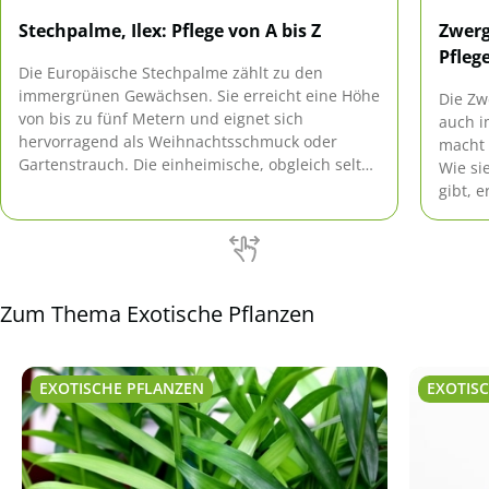
Stechpalme, Ilex: Pflege von A bis Z
Zwerg
Pfleg
Die Europäische Stechpalme zählt zu den
immergrünen Gewächsen. Sie erreicht eine Höhe
Die Zw
von bis zu fünf Metern und eignet sich
auch i
hervorragend als Weihnachtsschmuck oder
macht 
Gartenstrauch. Die einheimische, obgleich selten
Wie si
vorkommende Pflanze ist als einziger heimischer
gibt, e
Vertreter der Familie der Ilex-Gewächse
besonders pflegeleicht und robust.
Zum Thema Exotische Pflanzen
EXOTISCHE PFLANZEN
EXOTIS