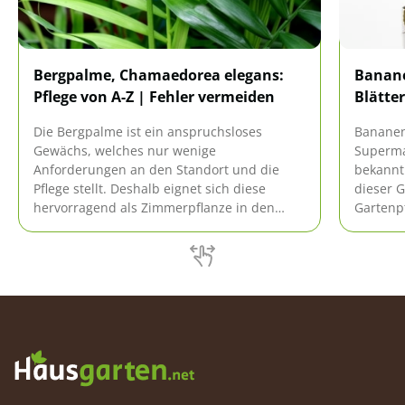
Bergpalme, Chamaedorea elegans:
Banan
Pflege von A-Z | Fehler vermeiden
Blätter
Die Bergpalme ist ein anspruchsloses
Bananen
Gewächs, welches nur wenige
Superma
Anforderungen an den Standort und die
bekannt
Pflege stellt. Deshalb eignet sich diese
dieser 
hervorragend als Zimmerpflanze in den
Gartenpf
hiesigen Wohnungen und Häusern. Jedoch
Allerdi
sind gewisse Fehler bei der Pflege zu
Bananenp
vermeiden, damit diese aparte Palme gut
die Blät
gedeiht.