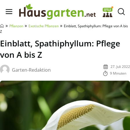
Hausgarten.net
»
»
»
Pflanzen
Exotische Pflanzen
Einblatt, Spathiphyllum: Pflege von A bis
Z
Einblatt, Spathiphyllum: Pflege
von A bis Z
27. Juli 2022
Garten-Redaktion
9 Minuten