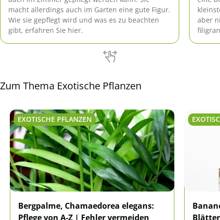
macht allerdings auch im Garten eine gute Figur.
kleins
Wie sie gepflegt wird und was es zu beachten
aber ni
gibt, erfahren Sie hier.
filigr
kaum h
Zum Thema Exotische Pflanzen
EXOTISCHE PFLANZEN
EXOTIS
Bergpalme, Chamaedorea elegans:
Banan
Pflege von A-Z | Fehler vermeiden
Blätter