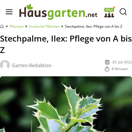
Hausgarten.net
»
»
»
Pflanzen
Exotische Pflanzen
Stechpalme, Ilex: Pflege von A bis Z
Stechpalme, Ilex: Pflege von A bis
Z
20. Juli 2022
Garten-Redaktion
8 Minuten