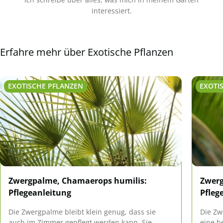
interessiert.
Erfahre mehr über Exotische Pflanzen
EXOTISCHE PFLANZEN
EXOTI
Zwergpalme, Chamaerops humilis:
Zwerg
Pflegeanleitung
Pfleg
Die Zwergpalme bleibt klein genug, dass sie
Die Zw
auch im Zimmer gepflegt werden kann. Sie
eine b