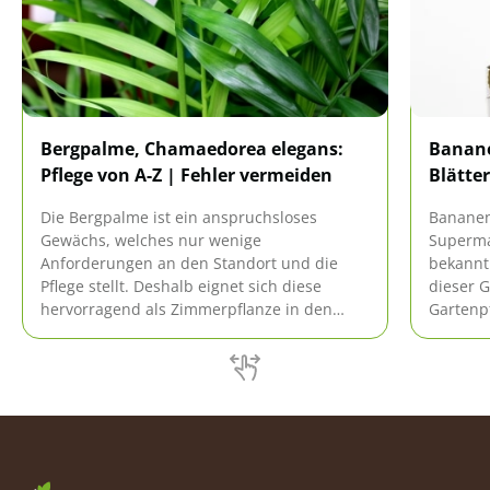
Bergpalme, Chamaedorea elegans:
Banan
Pflege von A-Z | Fehler vermeiden
Blätter
Die Bergpalme ist ein anspruchsloses
Bananen
Gewächs, welches nur wenige
Superma
Anforderungen an den Standort und die
bekannt
Pflege stellt. Deshalb eignet sich diese
dieser 
hervorragend als Zimmerpflanze in den
Gartenpf
hiesigen Wohnungen und Häusern. Jedoch
Allerdi
sind gewisse Fehler bei der Pflege zu
Bananenp
vermeiden, damit diese aparte Palme gut
die Blät
gedeiht.