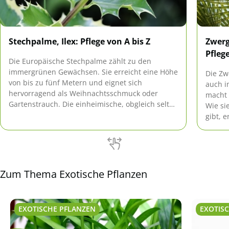
Stechpalme, Ilex: Pflege von A bis Z
Zwerg
Pfleg
Die Europäische Stechpalme zählt zu den
immergrünen Gewächsen. Sie erreicht eine Höhe
Die Zw
von bis zu fünf Metern und eignet sich
auch i
hervorragend als Weihnachtsschmuck oder
macht 
Gartenstrauch. Die einheimische, obgleich selten
Wie si
vorkommende Pflanze ist als einziger heimischer
gibt, e
Vertreter der Familie der Ilex-Gewächse
besonders pflegeleicht und robust.
Zum Thema Exotische Pflanzen
EXOTISCHE PFLANZEN
EXOTIS