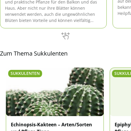
auf de
und praktische Pflanze für den Balkon und das
bekann
Haus. Aber nicht nur ihre Blätter können
Heilpf
verwendet werden, auch die ungewöhnlichen
Sorten
Blüten bieten Vorteile und können vielfältig
eingesetzt werden.
Zum Thema Sukkulenten
SUKKULENTEN
SUKKUL
Echinopsis-Kakteen – Arten/Sorten
Epiphy