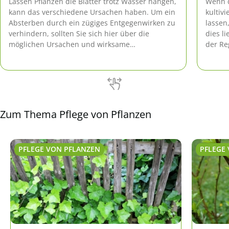
Lassen Pflanzen die Blätter trotz Wasser hängen,
Wenn d
kann das verschiedene Ursachen haben. Um ein
kultiv
Absterben durch ein zügiges Entgegenwirken zu
lassen
verhindern, sollten Sie sich hier über die
dies l
möglichen Ursachen und wirksame
der Re
Gegenmaßnahmen informieren.
überpr
erhole
wieder
Zum Thema Pflege von Pflanzen
PFLEGE VON PFLANZEN
PFLEGE