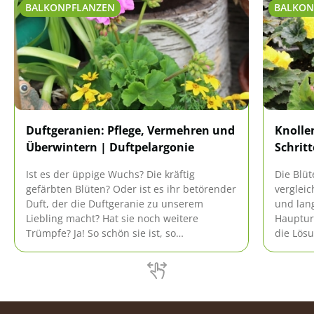
BALKONPFLANZEN
BALKON
Duftgeranien: Pflege, Vermehren und
Knolle
Überwintern | Duftpelargonie
Schrit
Ist es der üppige Wuchs? Die kräftig
Die Blüt
gefärbten Blüten? Oder ist es ihr betörender
vergleic
Duft, der die Duftgeranie zu unserem
und lan
Liebling macht? Hat sie noch weitere
Hauptur
Trümpfe? Ja! So schön sie ist, so
die Lösu
anspruchslos ist sie auch. Ihre Pflege
daher e
gelingt!
Farbenp
genieße