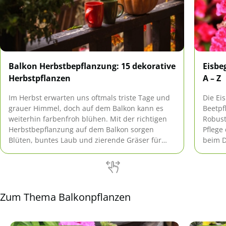
Balkon Herbstbepflanzung: 15 dekorative
Eisbe
Herbstpflanzen
A – Z
Im Herbst erwarten uns oftmals triste Tage und
Die Ei
grauer Himmel, doch auf dem Balkon kann es
Beetpf
weiterhin farbenfroh blühen. Mit der richtigen
Robust
Herbstbepflanzung auf dem Balkon sorgen
Pflege
Blüten, buntes Laub und zierende Gräser für
beim D
eine abwechslungsreiche, natürliche Dekoration
Zimmer
und gute Laune. Indem sie den Balkon
überwi
dekorieren und herbstlich gestalten, verlängern
sie die Balkonzeit um wertvolle […]
Zum Thema Balkonpflanzen