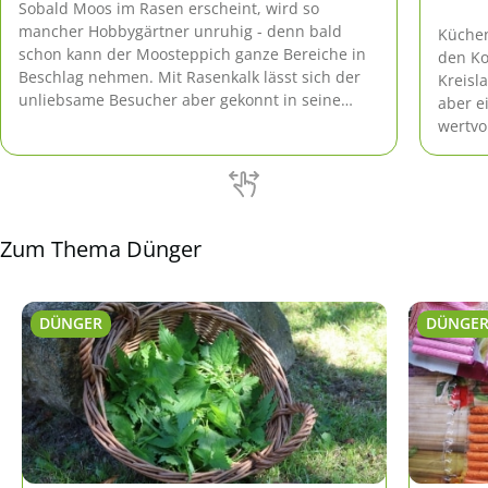
Sobald Moos im Rasen erscheint, wird so
mancher Hobbygärtner unruhig - denn bald
Küchen
schon kann der Moosteppich ganze Bereiche in
den Ko
Beschlag nehmen. Mit Rasenkalk lässt sich der
Kreisl
unliebsame Besucher aber gekonnt in seine
aber e
Schranken verweisen.
wertvo
einfac
damit 
Wohnun
Zum Thema Dünger
DÜNGER
DÜNGE