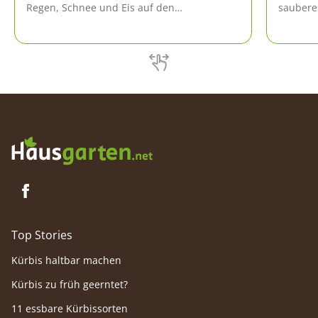
Regen, Schnee und Eis auf den
saubere
Terrassenplatten lassen sich nur mit Hilfe
immer a
einer gründlichen Reinigung beseitigen.
Belag.
Top Stories
Kürbis haltbar machen
Kürbis zu früh geerntet?
11 essbare Kürbissorten