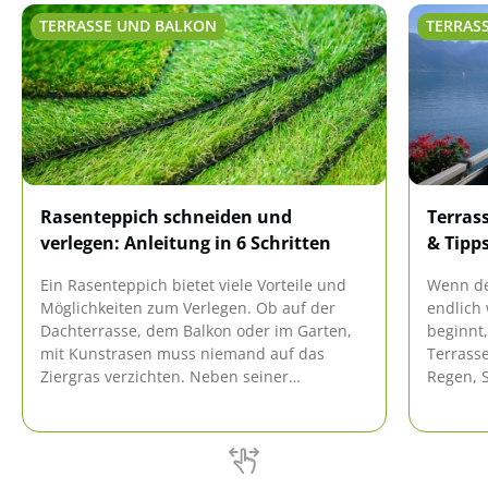
TERRASSE UND BALKON
TERRAS
Rasenteppich schneiden und
Terrass
verlegen: Anleitung in 6 Schritten
& Tipp
Ein Rasenteppich bietet viele Vorteile und
Wenn der
Möglichkeiten zum Verlegen. Ob auf der
endlich
Dachterrasse, dem Balkon oder im Garten,
beginnt,
mit Kunstrasen muss niemand auf das
Terrasse
Ziergras verzichten. Neben seiner
Regen, 
Pflegeleichtigkeit lässt er sich auch mit der
Terrasse
professionellen Experten-Anleitung einfach
einer gr
selbst verlegen.