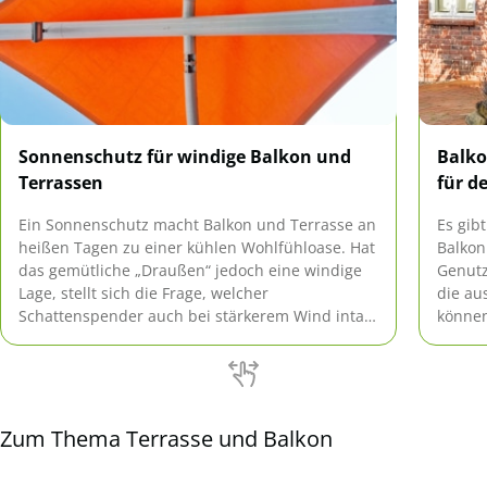
Sonnenschutz für windige Balkon und
Balko
Terrassen
für d
Ein Sonnenschutz macht Balkon und Terrasse an
Es gib
heißen Tagen zu einer kühlen Wohlfühloase. Hat
Balkon
das gemütliche „Draußen“ jedoch eine windige
Genutz
Lage, stellt sich die Frage, welcher
die au
Schattenspender auch bei stärkerem Wind intakt
können
bleibt.
sich f
Seiten
Zum Thema Terrasse und Balkon