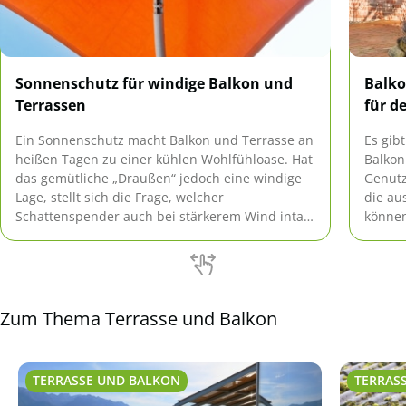
Sonnenschutz für windige Balkon und
Balko
Terrassen
für d
Ein Sonnenschutz macht Balkon und Terrasse an
Es gib
heißen Tagen zu einer kühlen Wohlfühloase. Hat
Balkon
das gemütliche „Draußen“ jedoch eine windige
Genutz
Lage, stellt sich die Frage, welcher
die au
Schattenspender auch bei stärkerem Wind intakt
können
bleibt.
sich f
Seiten
Zum Thema Terrasse und Balkon
TERRASSE UND BALKON
TERRAS