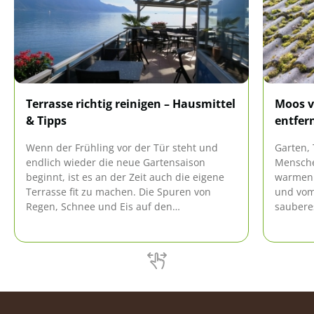
Terrasse richtig reinigen – Hausmittel
Moos v
& Tipps
entfer
Wenn der Frühling vor der Tür steht und
Garten, 
endlich wieder die neue Gartensaison
Mensche
beginnt, ist es an der Zeit auch die eigene
warmen 
Terrasse fit zu machen. Die Spuren von
und vom
Regen, Schnee und Eis auf den
saubere
Terrassenplatten lassen sich nur mit Hilfe
immer a
einer gründlichen Reinigung beseitigen.
Belag.