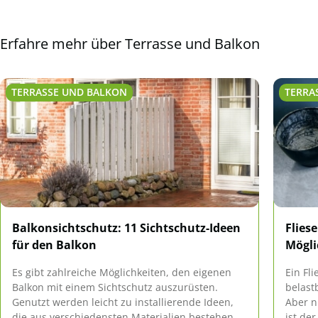
Erfahre mehr über Terrasse und Balkon
TERRASSE UND BALKON
TERRA
Balkonsichtschutz: 11 Sichtschutz-Ideen
Flies
für den Balkon
Mögli
Es gibt zahlreiche Möglichkeiten, den eigenen
Ein Fl
Balkon mit einem Sichtschutz auszurüsten.
belast
Genutzt werden leicht zu installierende Ideen,
Aber n
die aus verschiedensten Materialien bestehen
ist de