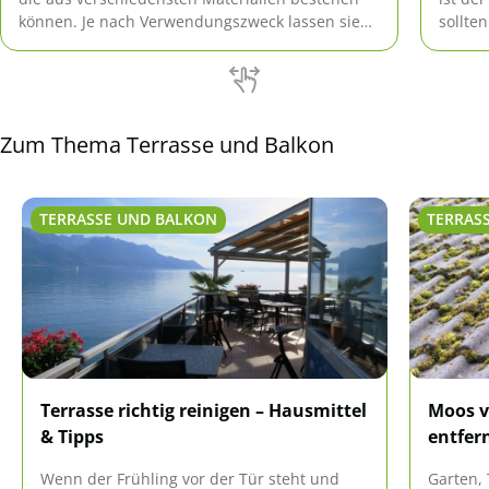
können. Je nach Verwendungszweck lassen sie
sollte
sich für die Front des Balkons oder als
bevor 
Seitensichtschutz verwenden.
Zum Thema Terrasse und Balkon
TERRASSE UND BALKON
TERRAS
Terrasse richtig reinigen – Hausmittel
Moos v
& Tipps
entfer
Wenn der Frühling vor der Tür steht und
Garten, 