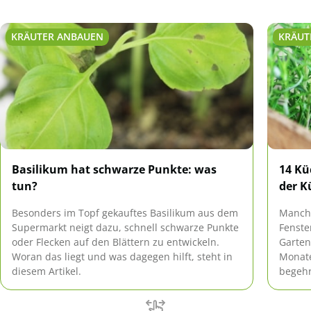
KRÄUTER ANBAUEN
KRÄUT
Basilikum hat schwarze Punkte: was
14 Kü
tun?
der K
Besonders im Topf gekauftes Basilikum aus dem
Manchm
Supermarkt neigt dazu, schnell schwarze Punkte
Fenste
oder Flecken auf den Blättern zu entwickeln.
Garten
Woran das liegt und was dagegen hilft, steht in
Monate
diesem Artikel.
begehr
bietet
Küchen