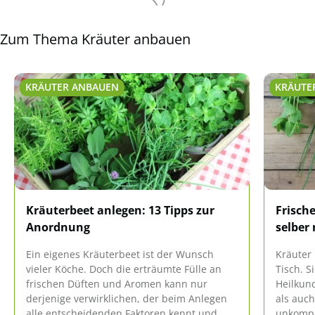
Zum Thema Kräuter anbauen
KRÄUTER ANBAUEN
KRÄUTE
Kräuterbeet anlegen: 13 Tipps zur
Frisch
Anordnung
selber
Ein eigenes Kräuterbeet ist der Wunsch
Kräuter
vieler Köche. Doch die erträumte Fülle an
Tisch. S
frischen Düften und Aromen kann nur
Heilkun
derjenige verwirklichen, der beim Anlegen
als auch
alle entscheidenden Faktoren kennt und
unkompli