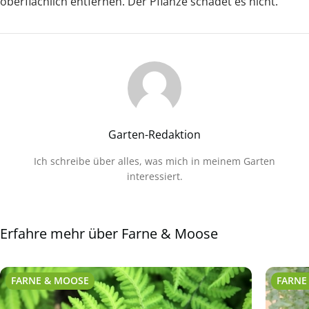
oberflächlich entfernen. Der Pflanze schadet es nicht.
Garten-Redaktion
Ich schreibe über alles, was mich in meinem Garten
interessiert.
Erfahre mehr über Farne & Moose
FARNE & MOOSE
FARNE