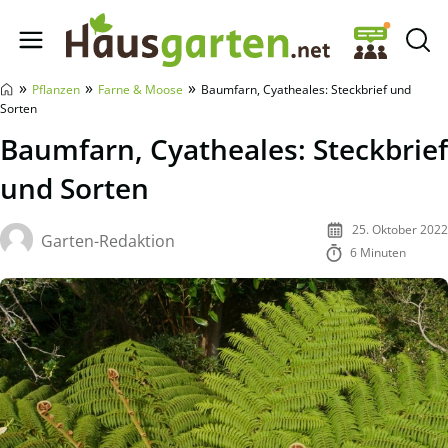
Hausgarten.net
»
»
»
Pflanzen
Farne & Moose
Baumfarn, Cyatheales: Steckbrief und
Sorten
Baumfarn, Cyatheales: Steckbrief
und Sorten
25. Oktober 2022
Garten-Redaktion
6 Minuten