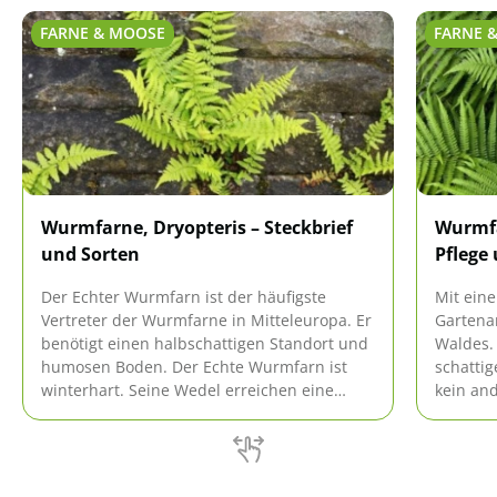
FARNE & MOOSE
FARNE 
Wurmfarne, Dryopteris – Steckbrief
Wurmfa
und Sorten
Pflege
Der Echter Wurmfarn ist der häufigste
Mit ein
Vertreter der Wurmfarne in Mitteleuropa. Er
Gartena
benötigt einen halbschattigen Standort und
Waldes. 
humosen Boden. Der Echte Wurmfarn ist
schattig
winterhart. Seine Wedel erreichen eine
kein and
Länge von 1 bis 1,5 Meter. Beim richtigen
Der Wurm
Standort und ausreichend Feuchtigkeit ist
doch se
dieser Farn recht pflegeleicht und
gewachs
anspruchslos.
äußerst 