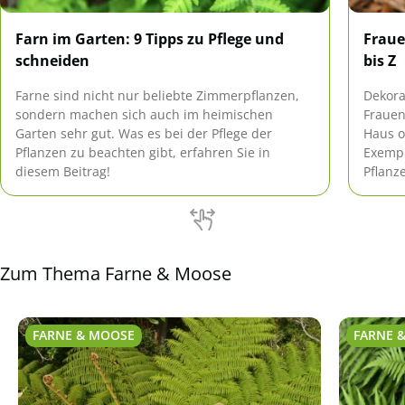
Farn im Garten: 9 Tipps zu Pflege und
Fraue
schneiden
bis Z
Farne sind nicht nur beliebte Zimmerpflanzen,
Dekora
sondern machen sich auch im heimischen
Frauen
Garten sehr gut. Was es bei der Pflege der
Haus o
Pflanzen zu beachten gibt, erfahren Sie in
Exempl
diesem Beitrag!
Pflanz
immer 
große
Zum Thema Farne & Moose
FARNE & MOOSE
FARNE 