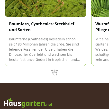
Baumfarn, Cyatheales: Steckbrief
Wurmfa
und Sorten
Pflege
Baumfarne (Cyatheales) besiedeln schon
Mit ein
seit 180 Millionen Jahren die Erde. Sie sind
Gartena
lebende Fossilien der Urzeit, haben die
Waldes. 
Dinosaurier überlebt und wachsen bis
schattig
heute fast unverändert in tropischen und
kein and
subtropischen Gebieten. Da die Exoten
Der Wurm
gewisse Anforderungen stellen, bescheren
doch se
sie dem ambitionierten Hobbygärtner eine
gewachs
Herausforderung in Bezug auf Pflege und
äußerst 
Haltung.