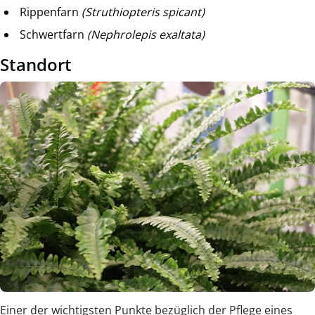
Rippenfarn
(Struthiopteris spicant)
Schwertfarn
(Nephrolepis exaltata)
Standort
Einer der wichtigsten Punkte bezüglich der Pflege eines