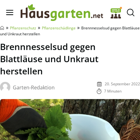
Hausgarten.net
»
»
»
Pflanzenschutz
Pflanzenschädlinge
Brennnesselsud gegen Blattläuse
und Unkraut herstellen
Brennnesselsud gegen
Blattläuse und Unkraut
herstellen
20. September 2022
Garten-Redaktion
7 Minuten