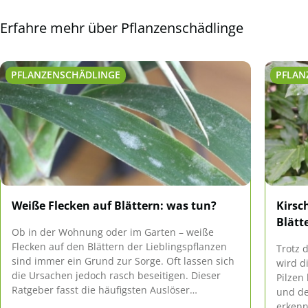
Erfahre mehr über Pflanzenschädlinge
PFLANZENSCHÄDLINGE
PFLAN
Weiße Flecken auf Blättern: was tun?
Kirsc
Blätt
Ob in der Wohnung oder im Garten – weiße
Flecken auf den Blättern der Lieblingspflanzen
Trotz 
sind immer ein Grund zur Sorge. Oft lassen sich
wird d
die Ursachen jedoch rasch beseitigen. Dieser
Pilzen
Ratgeber fasst die häufigsten Auslöser
und de
zusammen und gibt Tipps zur schnellen Hilfe.
erkenn