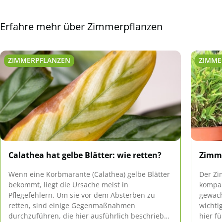
Erfahre mehr über Zimmerpflanzen
ZIMMERPFLANZEN
ZIMME
Calathea hat gelbe Blätter: wie retten?
Zimme
Wenn eine Korbmarante (Calathea) gelbe Blätter
Der Z
bekommt, liegt die Ursache meist in
kompak
Pflegefehlern. Um sie vor dem Absterben zu
gewach
retten, sind einige Gegenmaßnahmen
wichti
durchzuführen, die hier ausführlich beschrieben
hier f