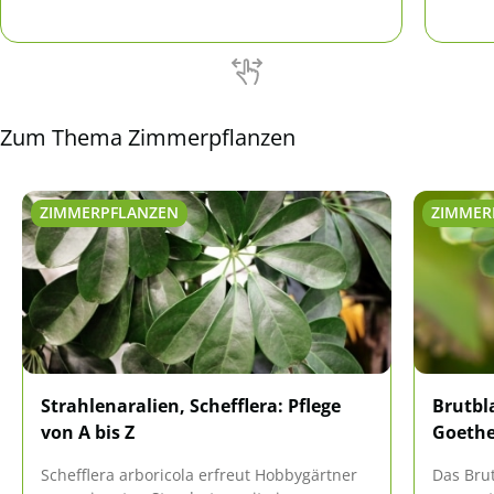
werden.
Zum Thema Zimmerpflanzen
ZIMMERPFLANZEN
ZIMMER
Strahlenaralien, Schefflera: Pflege
Brutbl
von A bis Z
Goethe
Schefflera arboricola erfreut Hobbygärtner
Das Bru