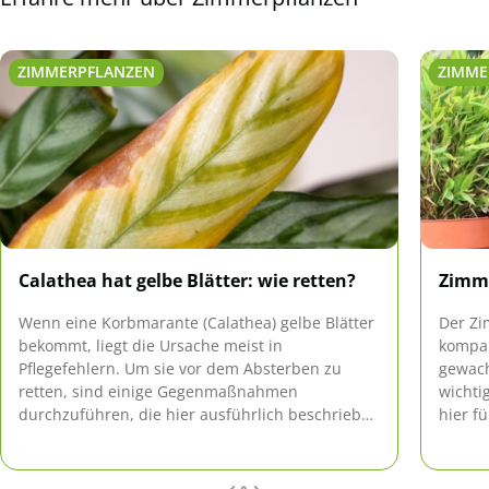
ZIMMERPFLANZEN
ZIMME
Calathea hat gelbe Blätter: wie retten?
Zimme
Wenn eine Korbmarante (Calathea) gelbe Blätter
Der Z
bekommt, liegt die Ursache meist in
kompak
Pflegefehlern. Um sie vor dem Absterben zu
gewach
retten, sind einige Gegenmaßnahmen
wichti
durchzuführen, die hier ausführlich beschrieben
hier f
werden.