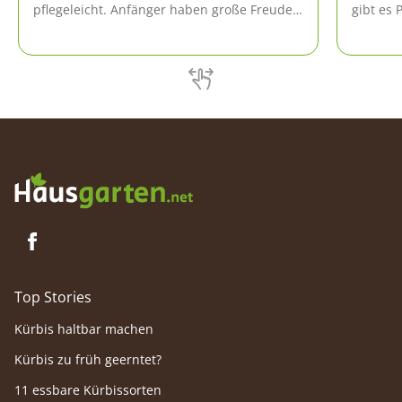
pflegeleicht. Anfänger haben große Freude
gibt es 
mit dieser Pflanze, denn sie verzeiht
schwerw
kleinere Pflegefehler und ist
Der Pfla
anpassungsfähig.
vermeid
aussieht
Top Stories
Kürbis haltbar machen
Kürbis zu früh geerntet?
11 essbare Kürbissorten