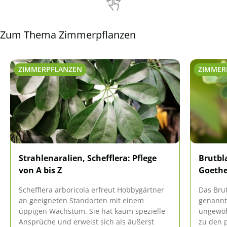
Zum Thema Zimmerpflanzen
ZIMMERPFLANZEN
ZIMMER
Strahlenaralien, Schefflera: Pflege
Brutbl
von A bis Z
Goethe
Schefflera arboricola erfreut Hobbygärtner
Das Bru
an geeigneten Standorten mit einem
genannt,
üppigen Wachstum. Sie hat kaum spezielle
ungewöhn
Ansprüche und erweist sich als äußerst
zu den 