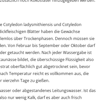
 zusätzlich noch Kokosfaser hinzugegeben werden.
die Cotyledon ladysmithiensis und Cotyledon
dickfleischigen Blätter haben die Gewächse
blemlos über Trockenphasen. Dennoch müssen sie
den. Von Februar bis September oder Oktober darf
er getaucht werden. Nach jeder Wassergabe ist
taunässe bildet, die überschüssige Flüssigkeit also
strat oberflächlich gut abgetrocknet sein, bevor
 nach Temperatur reicht es vollkommen aus, die
r vierzehn Tage zu gießen.
wasser oder abgestandenes Leitungswasser. Ist das
also nur wenig Kalk, darf es aber auch frisch