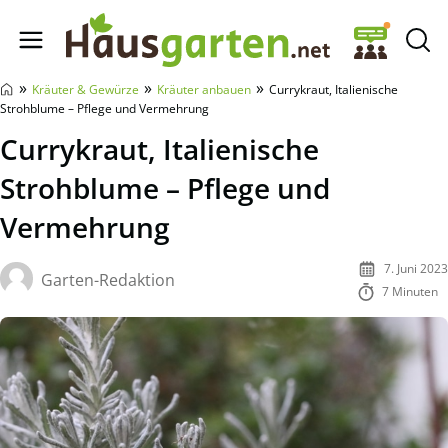
Hausgarten.net
»
»
»
Kräuter & Gewürze
Kräuter anbauen
Currykraut, Italienische
Strohblume – Pflege und Vermehrung
Currykraut, Italienische
Strohblume – Pflege und
Vermehrung
7. Juni 2023
Garten-Redaktion
7 Minuten