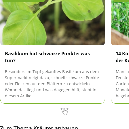
Basilikum hat schwarze Punkte: was
14 Kü
tun?
der K
Besonders im Topf gekauftes Basilikum aus dem
Manchm
Supermarkt neigt dazu, schnell schwarze Punkte
Fenste
oder Flecken auf den Blättern zu entwickeln.
Garten
Woran das liegt und was dagegen hilft, steht in
Monate
diesem Artikel.
begehr
bietet
Küchen
Zum Thema Kräuter anbauen