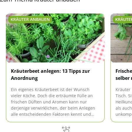
KRÄUTER ANBAUEN
KRÄUTE
Kräuterbeet anlegen: 13 Tipps zur
Frisch
Anordnung
selber
Ein eigenes Kräuterbeet ist der Wunsch
Kräuter
vieler Köche. Doch die erträumte Fülle an
Tisch. S
frischen Düften und Aromen kann nur
Heilkun
derjenige verwirklichen, der beim Anlegen
als auch
alle entscheidenden Faktoren kennt und
unkompli
erfüllt.
Raum mö