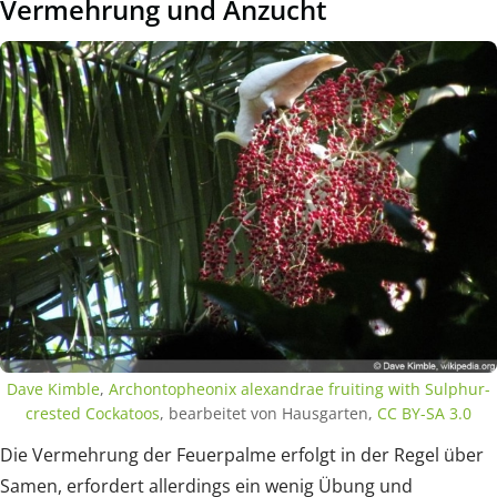
Vermehrung und Anzucht
Dave Kimble
,
Archontopheonix alexandrae fruiting with Sulphur-
crested Cockatoos
, bearbeitet von Hausgarten,
CC BY-SA 3.0
Die Vermehrung der Feuerpalme erfolgt in der Regel über
Samen, erfordert allerdings ein wenig Übung und