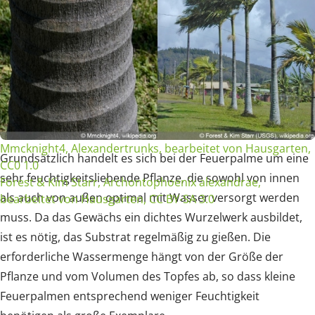
Mmcknight4, Alexandertrunks, bearbeitet von Hausgarten,
Grundsätzlich handelt es sich bei der Feuerpalme um eine
CC0 1.0
sehr feuchtigkeitsliebende Pflanze, die sowohl von innen
Forest & Kim Starr, Archontophoenix alexandrae,
als auch von außen optimal mit Wasser versorgt werden
bearbeitet von Hausgarten, CC BY-SA 3.0
muss. Da das Gewächs ein dichtes Wurzelwerk ausbildet,
ist es nötig, das Substrat regelmäßig zu gießen. Die
erforderliche Wassermenge hängt von der Größe der
Pflanze und vom Volumen des Topfes ab, so dass kleine
Feuerpalmen entsprechend weniger Feuchtigkeit