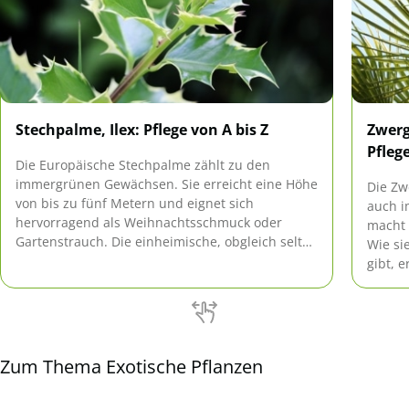
Stechpalme, Ilex: Pflege von A bis Z
Zwerg
Pfleg
Die Europäische Stechpalme zählt zu den
immergrünen Gewächsen. Sie erreicht eine Höhe
Die Zw
von bis zu fünf Metern und eignet sich
auch i
hervorragend als Weihnachtsschmuck oder
macht 
Gartenstrauch. Die einheimische, obgleich selten
Wie si
vorkommende Pflanze ist als einziger heimischer
gibt, e
Vertreter der Familie der Ilex-Gewächse
besonders pflegeleicht und robust.
Zum Thema Exotische Pflanzen