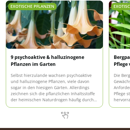
EXOTISCHE PFLANZEN
EXOTIS
9 psychoaktive & halluzinogene
Bergpa
Pflanzen im Garten
Pflege
Selbst hierzulande wachsen psychoaktive
Die Berg
und halluzinogene Pflanzen, viele davon
Gewächs
sogar in den hiesigen Gärten. Allerdings
Anforde
zeichnen sich die pflanzlichen Inhaltsstoffe
Pflege s
der heimischen Naturdrogen häufig durch
hervorr
ein hohes toxisches Potenzial aus. Deshalb
hiesige
stellen sich oft heftige Vergiftungen nach
sind gew
einem Konsum ein.
vermeid
gedeiht.