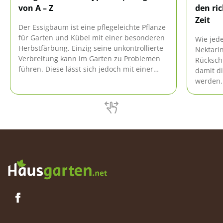
von A – Z
den ric
Zeit
Der Essigbaum ist eine pflegeleichte Pflanze
für Garten und Kübel mit einer besonderen
Wie jed
Herbstfärbung. Einzig seine unkontrollierte
Nektari
Verbreitung kann im Garten zu Problemen
Rückschn
führen. Diese lässt sich jedoch mit einer
damit di
Wurzelsperre eindämmen.
werden. 
nicht n
erhalten
aus.