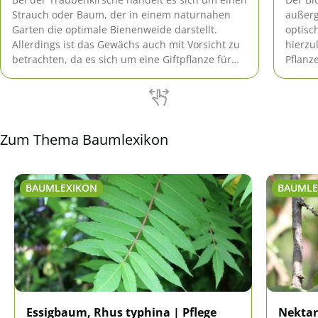
Strauch oder Baum, der in einem naturnahen
außerg
Garten die optimale Bienenweide darstellt.
optisc
Allerdings ist das Gewächs auch mit Vorsicht zu
hierzu
betrachten, da es sich um eine Giftpflanze für
Pflanz
Pferde handelt. Dennoch ist sie beliebt in den
diesen
hiesigen bunten Hecken.
hier.
Zum Thema Baumlexikon
BAUMLEXIKON
BAUMLE
Essigbaum, Rhus typhina | Pflege
Nektar