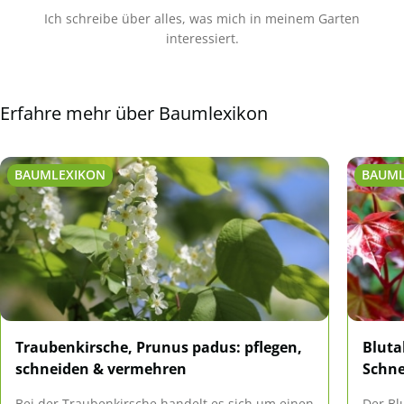
Ich schreibe über alles, was mich in meinem Garten
interessiert.
Erfahre mehr über Baumlexikon
BAUMLEXIKON
BAUML
Traubenkirsche, Prunus padus: pflegen,
Bluta
schneiden & vermehren
Schne
Bei der Traubenkirsche handelt es sich um einen
Der Bl